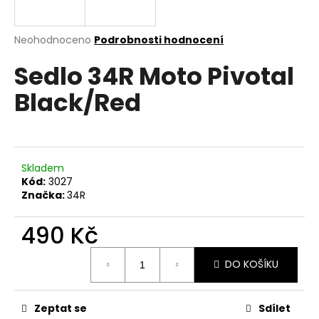
a
j
Průměrné
Neohodnoceno
Podrobnosti hodnocení
í
hodnocení
Sedlo 34R Moto Pivotal
produktu
t
je
?
Black/Red
0,0
z
5
hvězdiček.
HLEDAT
Skladem
Kód:
3027
Značka:
34R
D
490 Kč
o
Měrná
p
DO KOŠÍKU
cena:
o
r
u
Zeptat se
Sdílet