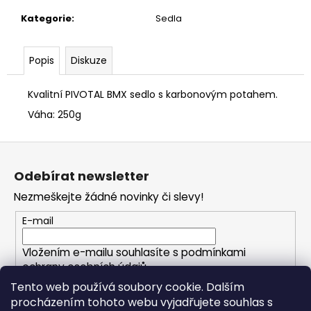
č
u
Kategorie
:
Sedla
j
e
Popis
Diskuze
m
e
Kvalitní PIVOTAL BMX sedlo s karbonovým potahem.
Váha: 250g
Z
á
Odebírat newsletter
p
Nezmeškejte žádné novinky či slevy!
a
t
E-mail
í
Vložením e-mailu souhlasíte s
podmínkami
ochrany osobních údajů
Tento web používá soubory cookie. Dalším
procházením tohoto webu vyjadřujete souhlas s
PŘIHLÁSIT SE