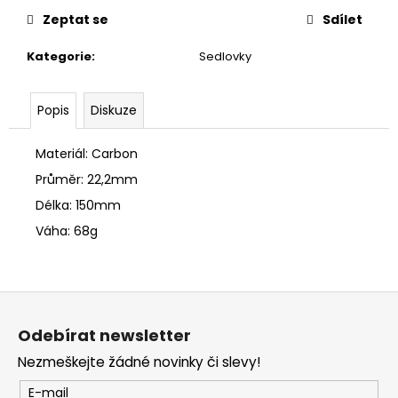
č
u
Zeptat se
Sdílet
j
Kategorie
:
Sedlovky
e
m
e
Popis
Diskuze
Materiál: Carbon
Průměr: 22,2mm
Délka: 150mm
Váha: 68g
Z
á
Odebírat newsletter
p
Nezmeškejte žádné novinky či slevy!
a
t
E-mail