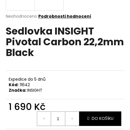
a
j
Průměrné
Neohodnoceno
Podrobnosti hodnocení
í
hodnocení
Sedlovka INSIGHT
produktu
t
je
?
Pivotal Carbon 22,2mm
0,0
z
Black
5
hvězdiček.
HLEDAT
Expedice do 5 dnů
Kód:
11642
Značka:
INSIGHT
D
o
1 690 Kč
p
o
Měrná
r
DO KOŠÍKU
cena:
u