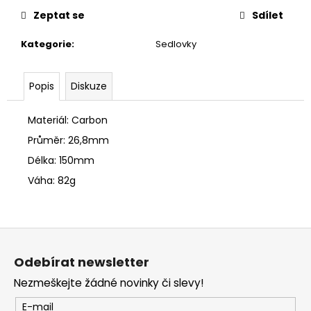
č
u
Zeptat se
Sdílet
j
Kategorie
:
Sedlovky
e
m
e
Popis
Diskuze
Materiál: Carbon
Průměr: 26,8mm
Délka: 150mm
Váha: 82g
Z
á
Odebírat newsletter
p
Nezmeškejte žádné novinky či slevy!
a
t
E-mail