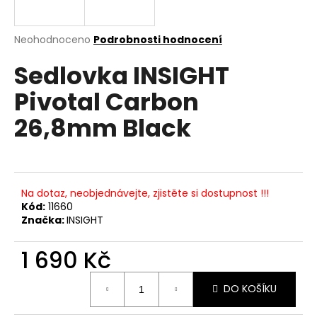
a
j
Průměrné
Neohodnoceno
Podrobnosti hodnocení
í
hodnocení
Sedlovka INSIGHT
produktu
t
je
?
Pivotal Carbon
0,0
z
26,8mm Black
5
hvězdiček.
HLEDAT
Na dotaz, neobjednávejte, zjistěte si dostupnost !!!
Kód:
11660
Značka:
INSIGHT
D
o
1 690 Kč
p
o
Měrná
r
DO KOŠÍKU
cena:
u