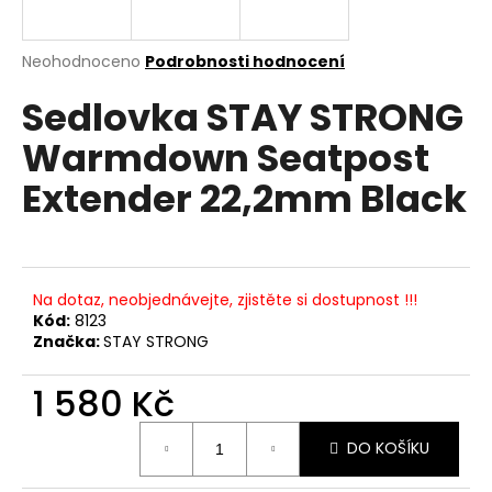
a
j
Průměrné
Neohodnoceno
Podrobnosti hodnocení
í
hodnocení
Sedlovka STAY STRONG
produktu
t
je
?
Warmdown Seatpost
0,0
z
Extender 22,2mm Black
5
hvězdiček.
HLEDAT
Na dotaz, neobjednávejte, zjistěte si dostupnost !!!
Kód:
8123
Značka:
STAY STRONG
D
o
1 580 Kč
p
o
Měrná
r
DO KOŠÍKU
cena:
u