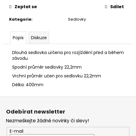
č
u
Zeptat se
Sdílet
j
Kategorie
:
Sedlovky
e
m
e
Popis
Diskuze
Dlouhá sedlovka určena pro rozjíždění před a během
závodu.
Spodní průměr sedlovky 22,2mm
Vrchní průměr učen pro sedlovku 22,2mm
Délka: 400mm
Z
á
Odebírat newsletter
p
Nezmeškejte žádné novinky či slevy!
a
t
E-mail