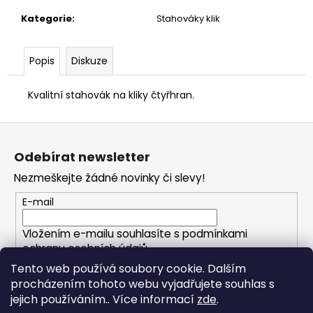
č
u
Kategorie
:
Stahováky klik
j
e
Popis
Diskuze
m
e
Kvalitní stahovák na kliky čtyřhran.
Z
á
Odebírat newsletter
p
Nezmeškejte žádné novinky či slevy!
a
t
E-mail
í
Vložením e-mailu souhlasíte s
podmínkami
ochrany osobních údajů
Tento web používá soubory cookie. Dalším
procházením tohoto webu vyjadřujete souhlas s
PŘIHLÁSIT SE
jejich používáním.. Více informací
zde
.