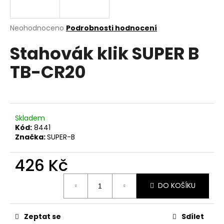
a
j
Průměrné
Neohodnoceno
Podrobnosti hodnocení
í
hodnocení
Stahovák klik SUPER B
produktu
t
je
?
TB-CR20
0,0
z
5
hvězdiček.
HLEDAT
Skladem
Kód:
8441
Značka:
SUPER-B
D
426 Kč
o
Měrná
p
DO KOŠÍKU
cena:
o
r
u
Zeptat se
Sdílet