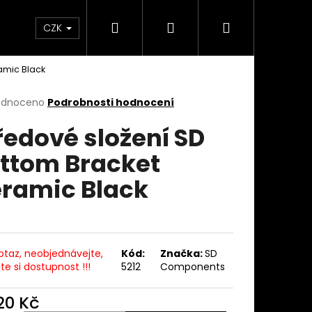
Hledat
Přihlášení
Nákupní
takty
Custom stavba kola na zakázku
Servi
CZK
amic Black
košík
rné
odnoceno
Podrobnosti hodnocení
cení
ředové složení SD
ktu
ttom Bracket
ramic Black
ček.
otaz, neobjednávejte,
Kód:
Značka:
SD
ěte si dostupnost !!!
5212
Components
820 Kč