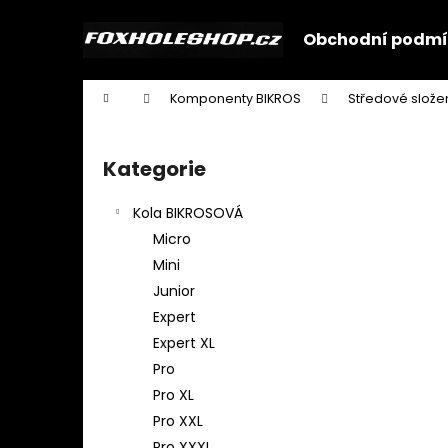
K
Přejít
na
o
Obchodní podmí
obsah
Zpět
Zpět
š
do
do
í
Domů
Komponenty BIKROS
Středové slože
k
obchodu
obchodu
P
o
Kategorie
Přeskočit
s
kategorie
t
Kola BIKROSOVÁ
r
Micro
a
Mini
n
Junior
n
Expert
í
Expert XL
p
Pro
a
Pro XL
n
Pro XXL
e
Pro XXXL