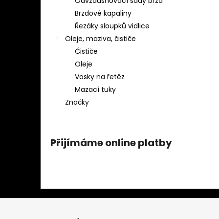
Odvzdušňovací sady brzd
Brzdové kapaliny
Řezáky sloupků vidlice
Oleje, maziva, čističe
Čističe
Oleje
Vosky na řetěz
Mazací tuky
Značky
Přijímáme online platby
Z
á