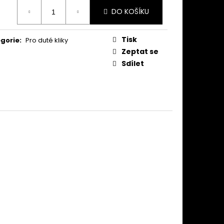
ná
DO KOŠÍKU
:
Tisk
gorie
:
Pro duté kliky
Zeptat se
Sdílet