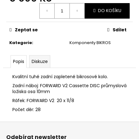
č
Měrná
u
DO KOŠÍKU
cena:
j
e
m
Zeptat se
Sdílet
e
Kategorie
:
Komponenty BIKROS
Popis
Diskuze
Kvalitní tuhé zadní zapletené bikrosové kolo.
Zadní náboj: FORWARD V2 Cassette DISC průmyslová
ložiska osa 10mm
Ráfek: FORWARD V2 20 x 11/8
Počet děr: 28
Z
á
Odebírat newsletter