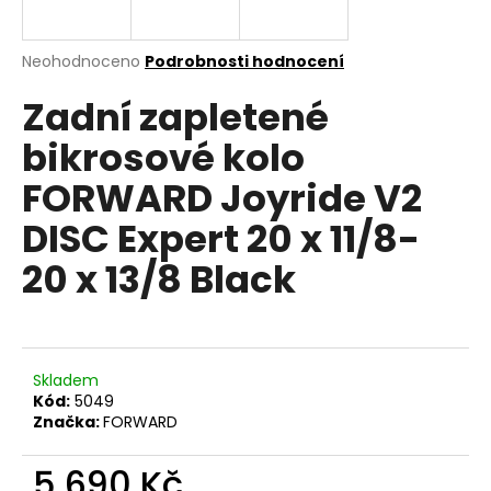
a
j
Průměrné
Neohodnoceno
Podrobnosti hodnocení
í
hodnocení
Zadní zapletené
produktu
t
je
?
bikrosové kolo
0,0
z
FORWARD Joyride V2
5
hvězdiček.
DISC Expert 20 x 11/8-
HLEDAT
20 x 13/8 Black
D
o
Skladem
p
Kód:
5049
o
Značka:
FORWARD
r
u
5 690 Kč