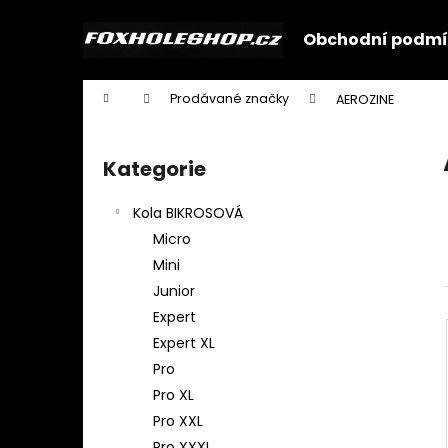
K
Přejít
na
o
Obchodní podmí
obsah
Zpět
Zpět
š
do
do
í
Domů
Prodávané značky
AEROZINE
k
obchodu
obchodu
P
o
Kategorie
Přeskočit
s
kategorie
t
Kola BIKROSOVÁ
r
Micro
a
Mini
n
Junior
n
Expert
í
Expert XL
p
Pro
a
Pro XL
n
Pro XXL
e
Pro XXXL