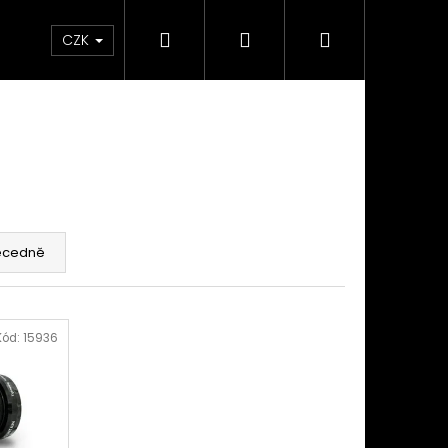
Hledat
Přihlášení
Nákupní
takty
Custom stavba kola na zakázku
Servi
CZK
košík
ecedně
Kód:
15936