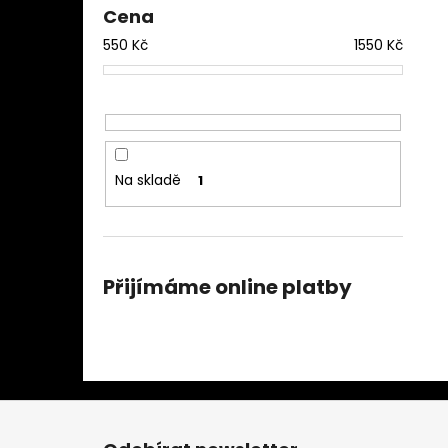
Cena
550
Kč
1550
Kč
Na skladě
1
Přijímáme online platby
Z
á