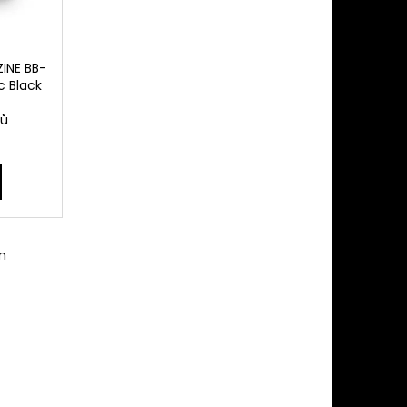
ZINE BB-
 Black
nů
m