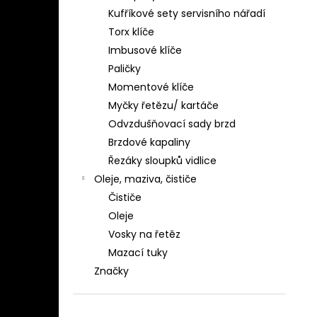
Kufříkové sety servisního nářadí
Torx klíče
Imbusové klíče
Paličky
Momentové klíče
Myčky řetězu/ kartáče
Odvzdušňovací sady brzd
Brzdové kapaliny
Řezáky sloupků vidlice
Oleje, maziva, čističe
Čističe
Oleje
Vosky na řetěz
Mazací tuky
Značky