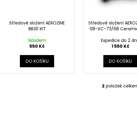
d
r
u
o
k
d
Středové složení AEROZINE
Středové složení AERO
t
BB30 KIT
08-XC-73/68 Ceramic
u
ů
k
Skladem
Expedice do 2 d
t
550 Kč
1 550 Kč
ů
DO KOŠÍKU
DO KOŠÍKU
2
položek celke
O
v
l
á
d
a
c
í