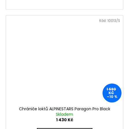
Kód:
10013/S
1 590
KČ
–10 %
Chrániče loktů ALPINESTARS Paragon Pro Black
Skladem
1 430 Kč