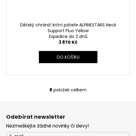
Dětský chránič krční páteře ALPINESTARS Neck
Support Fluo Yellow
Expedice do 2 dnů
3 870 Kč
DO KOŠÍKU
8
položek celkem
O
v
Z
l
á
á
Odebírat newsletter
d
p
a
Nezmeškejte žádné novinky či slevy!
a
c