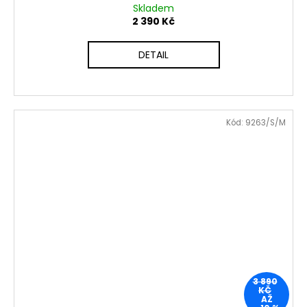
Skladem
2 390 Kč
DETAIL
Kód:
9263/S/M
3 890
KČ
AŽ