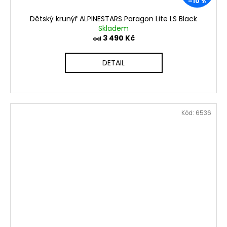
–10 %
Dětský krunýř ALPINESTARS Paragon Lite LS Black
Skladem
3 490 Kč
od
DETAIL
Kód:
6536