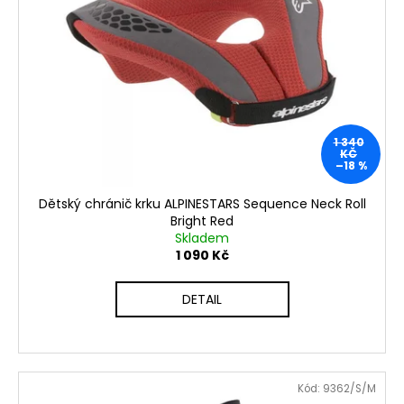
č
u
j
e
m
e
1 340
KČ
–18 %
Dětský chránič krku ALPINESTARS Sequence Neck Roll
Bright Red
Skladem
1 090 Kč
DETAIL
Kód:
9362/S/M