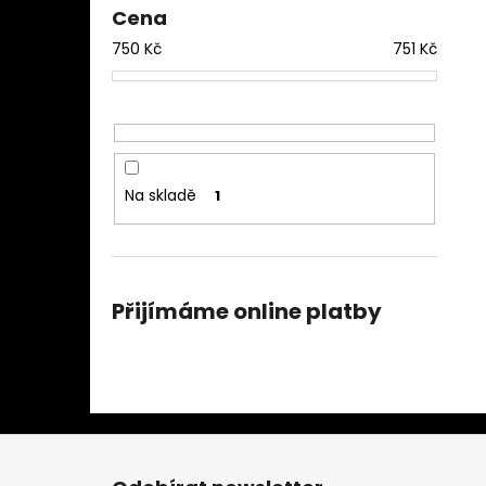
Cena
750
Kč
751
Kč
Na skladě
1
Přijímáme online platby
Z
á