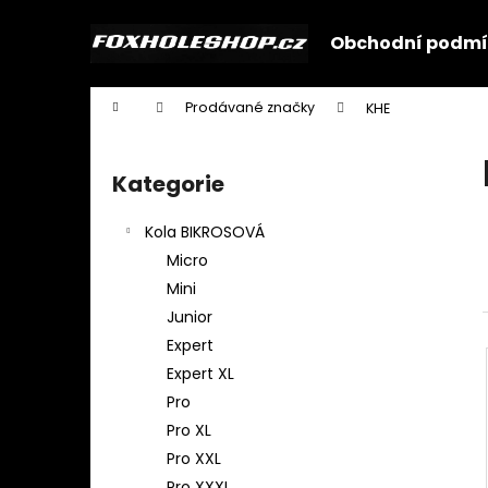
K
Přejít
na
o
Obchodní podmí
obsah
Zpět
Zpět
š
do
do
í
Domů
Prodávané značky
KHE
k
obchodu
obchodu
P
o
Kategorie
Přeskočit
s
kategorie
t
Kola BIKROSOVÁ
r
Micro
a
Mini
n
Junior
n
Expert
í
Expert XL
p
Pro
a
Pro XL
n
Pro XXL
e
Pro XXXL