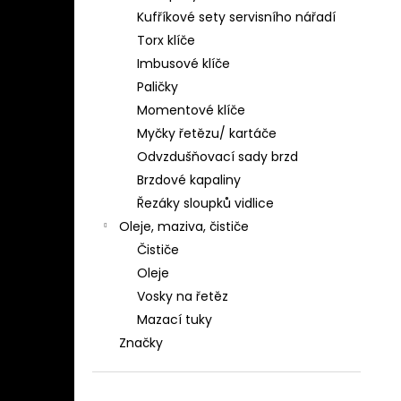
Kufříkové sety servisního nářadí
Torx klíče
Imbusové klíče
Paličky
Momentové klíče
Myčky řetězu/ kartáče
Odvzdušňovací sady brzd
Brzdové kapaliny
Řezáky sloupků vidlice
Oleje, maziva, čističe
Čističe
Oleje
Vosky na řetěz
Mazací tuky
Značky