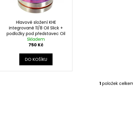
d
r
u
o
k
d
Hlavové složení KHE
t
integrované 11/8 Oil Slick +
u
podložky pod představec Oil
ů
k
Skladem
Slick
t
750 Kč
ů
DO KOŠÍKU
1
položek celke
O
v
l
á
d
a
c
í