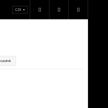
Hledat
Přihlášení
Nákupní
takty
Custom stavba kola na zakázku
Servi
CZK
košík
ecedně