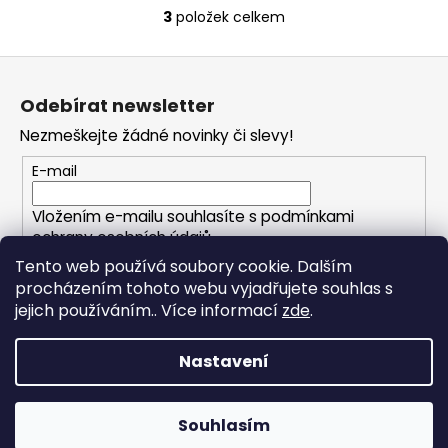
3
položek celkem
O
v
Z
l
á
á
Odebírat newsletter
d
p
a
Nezmeškejte žádné novinky či slevy!
a
c
t
E-mail
í
í
p
Vložením e-mailu souhlasíte s
podmínkami
r
ochrany osobních údajů
v
Tento web používá soubory cookie. Dalším
k
procházením tohoto webu vyjadřujete souhlas s
PŘIHLÁSIT SE
y
jejich používáním.. Více informací
zde
.
v
ý
p
Nastavení
i
Vytvořil Shoptet
s
Copyright 2026
FOXHOLESHOP.cz
. Všechna práva
u
Souhlasím
vyhrazena.