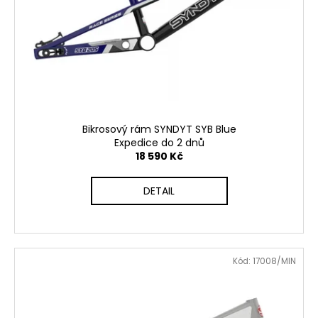
d
r
a
u
o
j
k
d
í
t
u
t
ů
k
?
t
ů
Bikrosový rám SYNDYT SYB Blue
Expedice do 2 dnů
18 590 Kč
HLEDAT
DETAIL
D
o
p
Kód:
17008/MIN
o
r
u