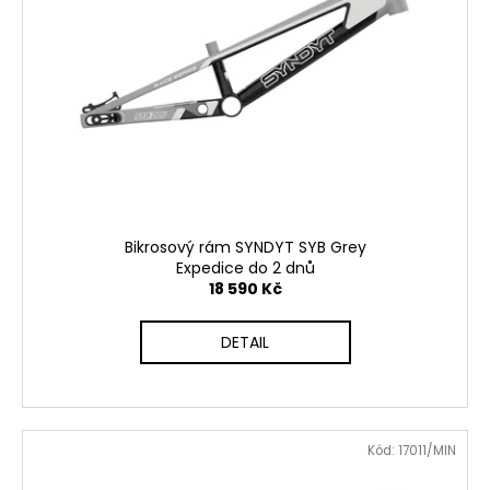
č
u
j
e
m
e
Bikrosový rám SYNDYT SYB Grey
Expedice do 2 dnů
18 590 Kč
DETAIL
Kód:
17011/MIN