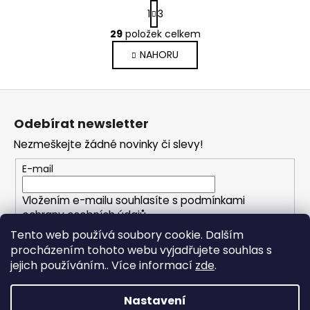
S
1
3
t
O
r
29
položek celkem
v
á
NAHORU
l
n
k
á
o
d
Z
v
a
á
á
c
Odebírat newsletter
n
p
í
í
Nezmeškejte žádné novinky či slevy!
p
a
r
t
E-mail
v
í
k
Vložením e-mailu souhlasíte s
podmínkami
y
ochrany osobních údajů
v
Tento web používá soubory cookie. Dalším
ý
procházením tohoto webu vyjadřujete souhlas s
PŘIHLÁSIT SE
p
jejich používáním.. Více informací
zde
.
i
s
u
Nastavení