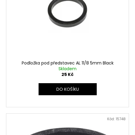
č
u
j
e
m
e
Podložka pod představec AL 11/8 5mm Black
Skladem
25 Kč
DO KOŠÍKU
Kód:
15748