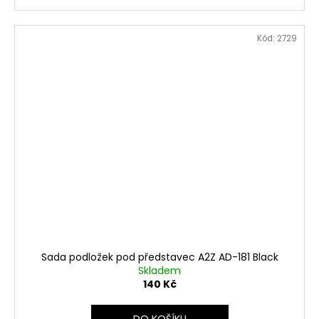
Kód:
2729
Sada podložek pod představec A2Z AD-181 Black
Skladem
140 Kč
DO KOŠÍKU