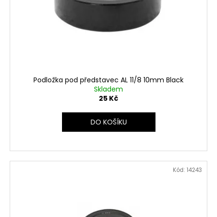
r
ů
a
o
j
d
í
u
t
k
?
t
ů
Podložka pod představec AL 11/8 10mm Black
Skladem
25 Kč
HLEDAT
DO KOŠÍKU
D
o
Kód:
14243
p
o
r
u