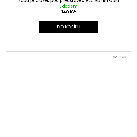
Sada podložek pod představec A2Z AD-181 Gold
Skladem
140 Kč
DO KOŠÍKU
Kód:
2733