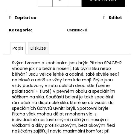
č
u
j
Zeptat se
Sdílet
e
m
Kategorie
:
Cyklistické
e
Popis
Diskuze
Svým tvarem a zaoblením jsou brýle Pitcha SPACE-R
vhodné jak na běžné nošení, tak cyklistiku nebo
běhání. Jsou velice lehké a odolné, také skvěle sedí
na hlavě a udrží se vždy tam kde mají. Brýle jsou
vždy dodávány v setu dalších dvou skle (černé
polarizační + žluté) v pevném obalu a speciálním
sáčkem na skla. Součástí balení je také speciální
rámeček na dioptrické skla, které se dá vsadit do
speciálních úchytů uvnitř brýlí. Sportovní brýle
Pitcha však mohou dělat mnohem víc: s
individuálně nastavitelnými měkkými nosnými
vložkami a díky protiskluzovým, beztlakovým flexi
nožičkám zajišťují navíc maximální komfort při