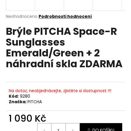
a
j
Průměrné
Neohodnoceno
Podrobnosti hodnocení
í
hodnocení
Brýle PITCHA Space-R
produktu
t
je
?
Sunglasses
0,0
z
Emerald/Green + 2
5
hvězdiček.
náhradní skla ZDARMA
HLEDAT
Na dotaz, neobjednávejte, zjistěte si dostupnost !!!
D
Kód:
9280
o
Značka:
PITCHA
p
o
1 090 Kč
r
u
Měrná
DO KOŠÍKU
cena: