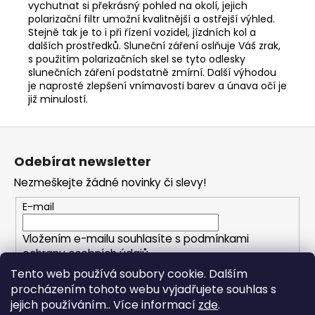
vychutnat si překrásný pohled na okolí, jejich
polarizační filtr umožní kvalitnější a ostřejší výhled.
Stejně tak je to i při řízení vozidel, jízdních kol a
dalších prostředků. Sluneční záření oslňuje Váš zrak,
s použitím polarizačních skel se tyto odlesky
slunečních záření podstatně zmírní. Další výhodou
je naprosté zlepšení vnímavosti barev a únava očí je
již minulostí.
Z
á
Odebírat newsletter
p
Nezmeškejte žádné novinky či slevy!
a
t
E-mail
í
Vložením e-mailu souhlasíte s
podmínkami
ochrany osobních údajů
Tento web používá soubory cookie. Dalším
procházením tohoto webu vyjadřujete souhlas s
PŘIHLÁSIT SE
jejich používáním.. Více informací
zde
.