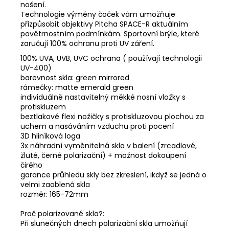
nošení.
Technologie výměny čoček vám umožňuje
přizpůsobit objektivy Pitcha SPACE-R aktuálním
povětrnostním podmínkám. Sportovní brýle, které
zaručují 100% ochranu proti UV záření.
100% UVA, UVB, UVC ochrana ( používají technologii
UV-400)
barevnost skla: green mirrored
rámečky: matte emerald green
individuálně nastavitelný měkké nosní vložky s
protiskluzem
beztlakové flexi nožičky s protiskluzovou plochou za
uchem a nasáváním vzduchu proti pocení
3D hliníková loga
3x náhradní vyměnitelná skla v balení (zrcadlové,
žluté, černé polarizační) + možnost dokoupení
čirého
garance průhledu skly bez zkreslení, ikdyž se jedná o
velmi zaoblená skla
rozměr: 165-72mm
Proč polarizované skla?:
Při slunečných dnech polarizační skla umožňují