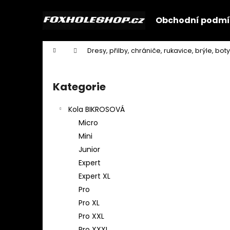
K
Přejít
na
o
Obchodní podmí
obsah
Zpět
Zpět
š
do
do
í
Domů
Dresy, přilby, chrániče, rukavice, brýle, boty
k
obchodu
obchodu
P
o
Kategorie
Přeskočit
s
kategorie
t
Kola BIKROSOVÁ
r
Micro
a
Mini
n
Junior
n
Expert
í
Expert XL
p
Pro
a
Pro XL
n
Pro XXL
e
Pro XXXL