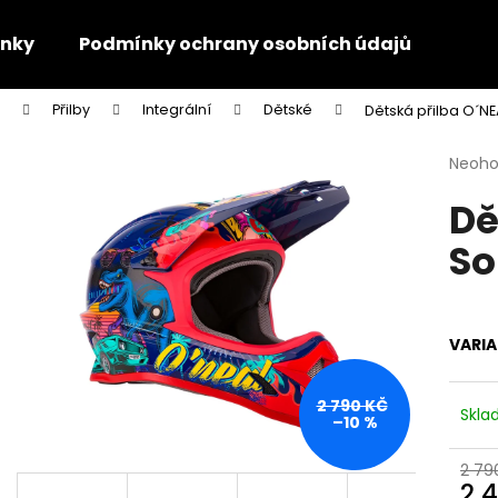
nky
Podmínky ochrany osobních údajů
Kon
Přilby
Integrální
Dětské
Dětská přilba O´NE
Co potřebujete najít?
Průmě
Neoh
hodno
Dě
produ
HLEDAT
je
So
0,0
z
5
Doporučujeme
hvězdi
VARI
2 790 KČ
Skl
–10 %
2 79
2 