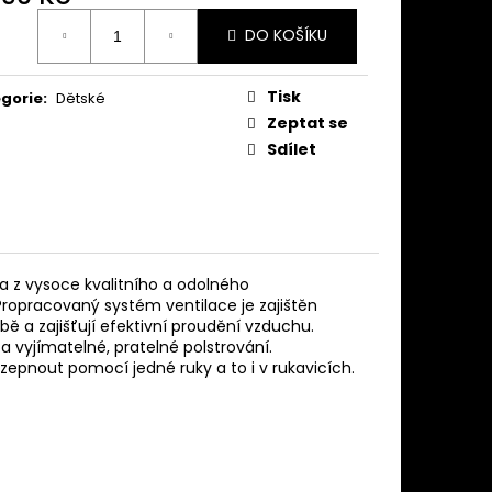
ná
DO KOŠÍKU
:
Tisk
gorie
:
Dětské
Zeptat se
Sdílet
na z vysoce kvalitního a odolného
Propracovaný systém ventilace je zajištěn
lbě a zajišťují efektivní proudění vzduchu.
 a vyjímatelné, pratelné polstrování.
ozepnout pomocí jedné ruky a to i v rukavicích.