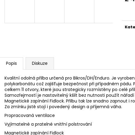
Měr
cena
Kate
Popis
Diskuze
Kvalitní odolná přilba určená pro Bikros/DH/Enduro. Je vyrobe
polykarbonátu což zajišťuje bezpečnost při případném pádu. 
celkem 11 otvory, které jsou strategicky rozmístěny po celé při
Samozřejmostí je nastavitelný kšilt bez nutnosti použít nářadí
Magnetické zapínání Fidlock. Přilbu tak lze snadno zapnout i r
Za zmínku jistě stojí i povedený design a příjemná váha.
Propracovaná ventilace
Vyjímatelné a pratelné vnitřní polstrování
Magnetické zapínání Fidlock