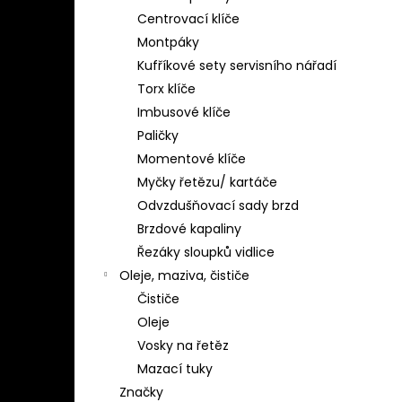
Centrovací klíče
Montpáky
Kufříkové sety servisního nářadí
Torx klíče
Imbusové klíče
Paličky
Momentové klíče
Myčky řetězu/ kartáče
Odvzdušňovací sady brzd
Brzdové kapaliny
Řezáky sloupků vidlice
Oleje, maziva, čističe
Čističe
Oleje
Vosky na řetěz
Mazací tuky
Značky