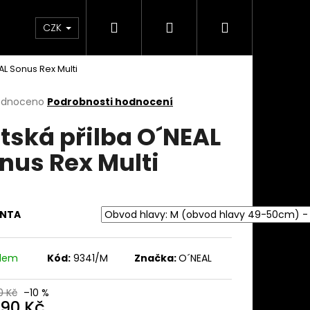
Hledat
Přihlášení
Nákupní
takty
Custom stavba kola na zakázku
Servi
CZK
AL Sonus Rex Multi
košík
rné
odnoceno
Podrobnosti hodnocení
cení
tská přilba O´NEAL
ktu
nus Rex Multi
ček.
ANTA
adem
Kód:
9341/M
Značka:
O´NEAL
0 Kč
–10 %
490 Kč