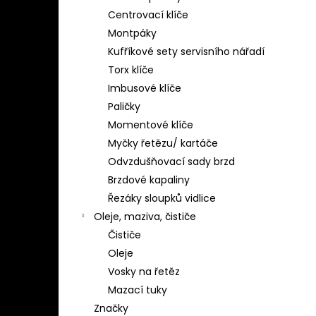
Centrovací klíče
Montpáky
Kufříkové sety servisního nářadí
Torx klíče
Imbusové klíče
Paličky
Momentové klíče
Myčky řetězu/ kartáče
Odvzdušňovací sady brzd
Brzdové kapaliny
Řezáky sloupků vidlice
Oleje, maziva, čističe
Čističe
Oleje
Vosky na řetěz
Mazací tuky
Značky