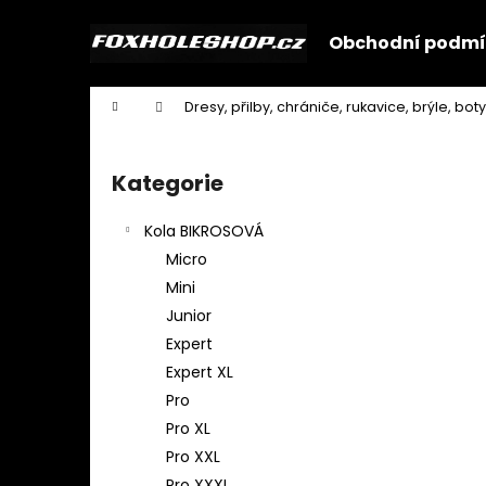
K
Přejít
na
o
Obchodní podmí
obsah
Zpět
Zpět
š
do
do
í
Domů
Dresy, přilby, chrániče, rukavice, brýle, boty
k
obchodu
obchodu
P
o
Kategorie
Přeskočit
s
kategorie
t
Kola BIKROSOVÁ
r
Micro
a
Mini
n
Junior
n
Expert
í
Expert XL
p
Pro
a
Pro XL
n
Pro XXL
e
Pro XXXL