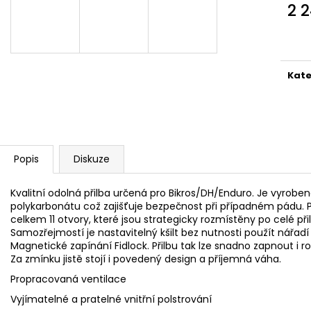
2 
Měr
cena
Kate
Popis
Diskuze
Kvalitní odolná přilba určená pro Bikros/DH/Enduro. Je vyrobe
polykarbonátu což zajišťuje bezpečnost při případném pádu. 
celkem 11 otvory, které jsou strategicky rozmístěny po celé při
Samozřejmostí je nastavitelný kšilt bez nutnosti použít nářadí
Magnetické zapínání Fidlock. Přilbu tak lze snadno zapnout i r
Za zmínku jistě stojí i povedený design a příjemná váha.
Propracovaná ventilace
Vyjímatelné a pratelné vnitřní polstrování