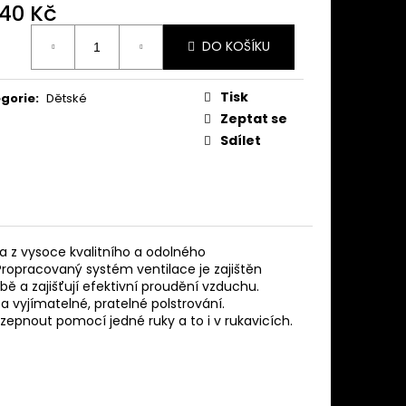
240 Kč
ná
DO KOŠÍKU
:
Tisk
gorie
:
Dětské
Zeptat se
Sdílet
na z vysoce kvalitního a odolného
Propracovaný systém ventilace je zajištěn
lbě a zajišťují efektivní proudění vzduchu.
 a vyjímatelné, pratelné polstrování.
ozepnout pomocí jedné ruky a to i v rukavicích.