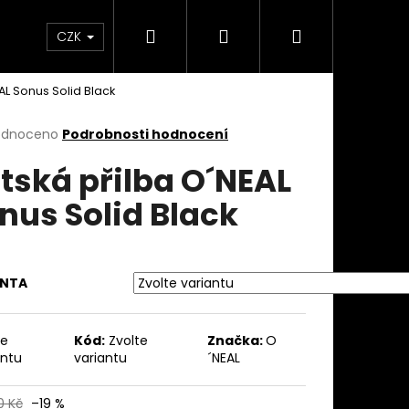
Hledat
Přihlášení
Nákupní
takty
Custom stavba kola na zakázku
Servi
CZK
AL Sonus Solid Black
košík
rné
odnoceno
Podrobnosti hodnocení
cení
tská přilba O´NEAL
ktu
nus Solid Black
ček.
ANTA
te
Kód:
Zvolte
Značka:
O
antu
variantu
´NEAL
0 Kč
–19 %