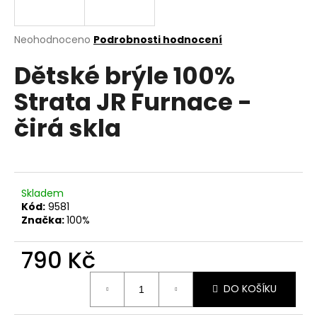
a
j
Průměrné
Neohodnoceno
Podrobnosti hodnocení
í
hodnocení
Dětské brýle 100%
produktu
t
je
?
Strata JR Furnace -
0,0
z
čirá skla
5
hvězdiček.
HLEDAT
Skladem
Kód:
9581
Značka:
100%
D
o
790 Kč
p
o
Měrná
r
DO KOŠÍKU
cena:
u