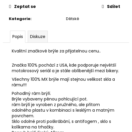
č
u
Zeptat se
Sdílet
j
Kategorie
:
Dětské
e
m
e
Popis
Diskuze
Kvalitní značkové brýle za přijatelnou cenu..
Značka 100% pochází z USA, kde podporuje největší
motokrosový seriál a je stále oblíbenější mezi bikery.
Všechny 100% MX brýle mají stejnou velikost skla a
rámu!!!
Pohodlný rám brýlí.
Brýle vybaveny pěnou pohlcující pot.
rám brýlí je vyroben z pružného, ale přitom
odolného plastu v kombinaci s lesklým a matným
povrchem.
Sklo odolné proti poškrábání, s antifogem , sklo s
kolíkama na trhačky.