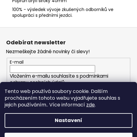
Popruh brýlí široký 40mm
100% - výsledek vývoje zkušených odborníků ve
spolupráci s předními jezdci.
Z
á
Odebírat newsletter
p
Nezmeškejte žádné novinky či slevy!
a
t
E-mail
í
Vložením e-mailu souhlasíte s
podmínkami
ochrany osobních údajů
Tento web používá soubory cookie. Dalším
procházením tohoto webu vyjadřujete souhlas s
PŘIHLÁSIT SE
jejich používáním.. Více informací
zde
.
Nastavení
Vytvořil Shoptet
Copyright 2026
FOXHOLESHOP.cz
. Všechna práva