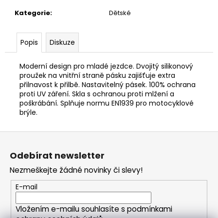
č
u
Kategorie
:
Dětské
j
e
Popis
Diskuze
m
e
Moderní design pro mladé jezdce. Dvojitý silikonový
proužek na vnitřní straně pásku zajišťuje extra
přilnavost k přilbě. Nastavitelný pásek. 100% ochrana
proti UV záření. Skla s ochranou proti mlžení a
poškrábání. Splňuje normu EN1939 pro motocyklové
brýle.
Z
á
Odebírat newsletter
p
Nezmeškejte žádné novinky či slevy!
a
t
E-mail
í
Vložením e-mailu souhlasíte s
podmínkami