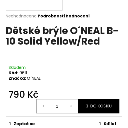
a
j
Průměrné
Neohodnoceno
Podrobnosti hodnocení
í
hodnocení
Dětské brýle O´NEAL B-
produktu
t
je
?
10 Solid Yellow/Red
0,0
z
5
hvězdiček.
HLEDAT
Skladem
Kód:
9611
Značka:
O´NEAL
D
790 Kč
o
Měrná
p
DO KOŠÍKU
cena:
o
r
u
Zeptat se
Sdílet