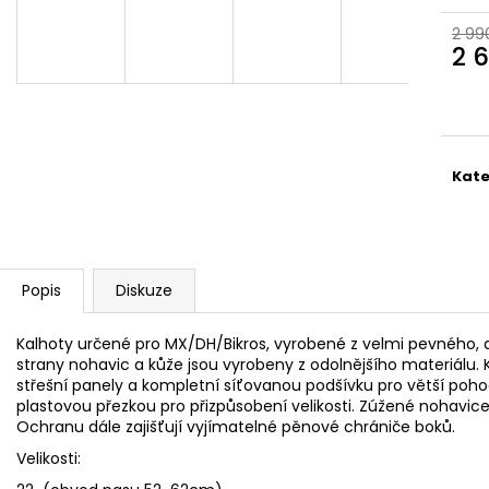
2 99
2 
Měr
cena
Kate
Popis
Diskuze
Kalhoty určené pro MX/DH/Bikros, vyrobené z velmi pevného, al
strany nohavic a kůže jsou vyrobeny z odolnějšího materiálu. K
střešní panely a kompletní síťovanou podšívku pro větší pohod
plastovou přezkou pro přizpůsobení velikosti. Zúžené nohavic
Ochranu dále zajišťují vyjímatelné pěnové chrániče boků.
Velikosti: