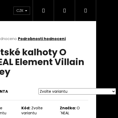
Hledat
Přihlášení
Nákupní
takty
Custom stavba kola na zakázku
Servi
CZK
košík
rné
odnoceno
Podrobnosti hodnocení
cení
tské kalhoty O
ktu
EAL Element Villain
ey
ček.
ANTA
te
Kód:
Zvolte
Značka:
O
antu
variantu
´NEAL