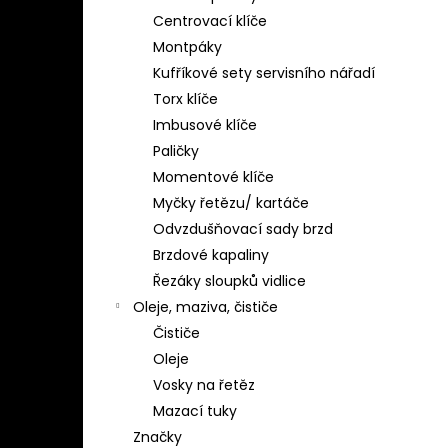
Centrovací klíče
Montpáky
Kufříkové sety servisního nářadí
Torx klíče
Imbusové klíče
Paličky
Momentové klíče
Myčky řetězu/ kartáče
Odvzdušňovací sady brzd
Brzdové kapaliny
Řezáky sloupků vidlice
Oleje, maziva, čističe
Čističe
Oleje
Vosky na řetěz
Mazací tuky
Značky