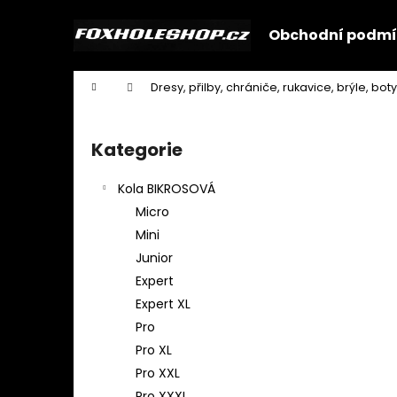
K
Přejít
na
o
Obchodní podmí
obsah
Zpět
Zpět
š
do
do
í
Domů
Dresy, přilby, chrániče, rukavice, brýle, boty
k
obchodu
obchodu
P
o
Kategorie
Přeskočit
s
kategorie
t
Kola BIKROSOVÁ
r
Micro
a
Mini
n
Junior
n
Expert
í
Expert XL
p
Pro
a
Pro XL
n
Pro XXL
e
Pro XXXL