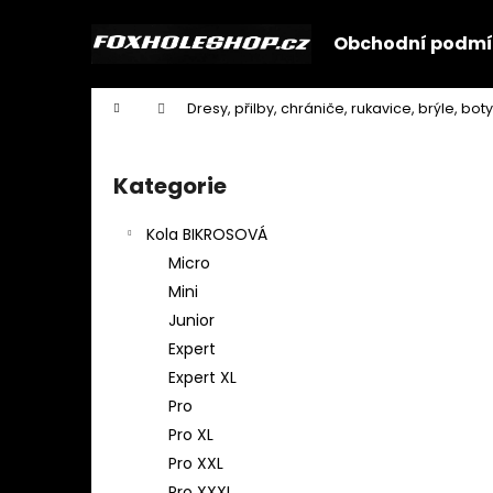
K
Přejít
na
o
Obchodní podmí
obsah
Zpět
Zpět
š
do
do
í
Domů
Dresy, přilby, chrániče, rukavice, brýle, boty
k
obchodu
obchodu
P
o
Kategorie
Přeskočit
s
kategorie
t
Kola BIKROSOVÁ
r
Micro
a
Mini
n
Junior
n
Expert
í
Expert XL
p
Pro
a
Pro XL
n
Pro XXL
e
Pro XXXL