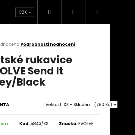
Hledat
Přihlášení
Nákupní
takty
Custom stavba kola na zakázku
Servi
CZK
košík
rné
odnoceno
Podrobnosti hodnocení
cení
tské rukavice
ktu
OLVE Send It
ey/Black
ček.
ANTA
adem
Kód:
5843/XS
Značka:
EVOLVE