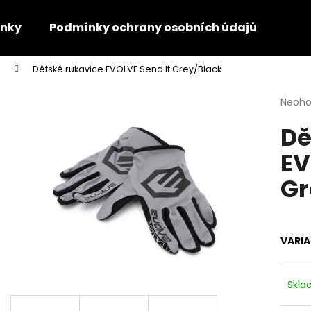
nky
Podmínky ochrany osobních údajů
Kon
Dětské rukavice EVOLVE Send It Grey/Black
Co potřebujete najít?
Průmě
Neoh
hodno
Dě
produ
HLEDAT
je
EV
0,0
z
Gr
5
Doporučujeme
hvězdi
VARI
Skl