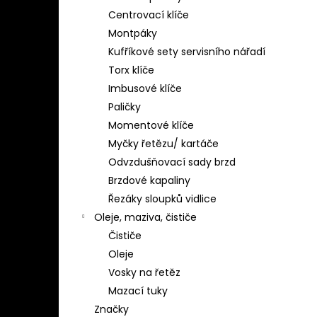
Centrovací klíče
Montpáky
Kufříkové sety servisního nářadí
Torx klíče
Imbusové klíče
Paličky
Momentové klíče
Myčky řetězu/ kartáče
Odvzdušňovací sady brzd
Brzdové kapaliny
Řezáky sloupků vidlice
Oleje, maziva, čističe
Čističe
Oleje
Vosky na řetěz
Mazací tuky
Značky