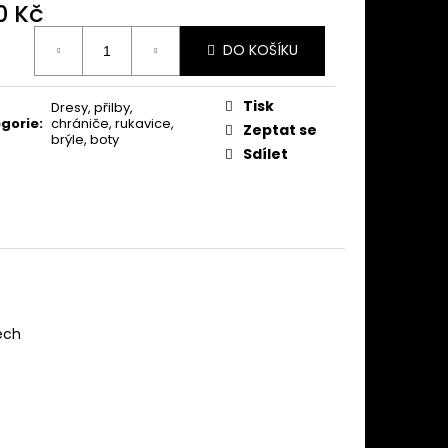
0 Kč
ná
DO KOŠÍKU
:
Tisk
Dresy, přilby,
gorie
:
chrániče, rukavice,
Zeptat se
brýle, boty
Sdílet
tech