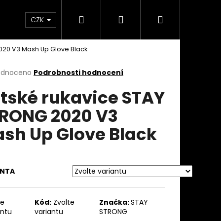
Hledat
Přihlášení
Nákupní
takty
Custom stavba kola na zakázku
Servi
CZK
020 V3 Mash Up Glove Black
košík
rné
odnoceno
Podrobnosti hodnocení
cení
tské rukavice STAY
ktu
RONG 2020 V3
sh Up Glove Black
ček.
ANTA
te
Kód:
Zvolte
Značka:
STAY
antu
variantu
STRONG