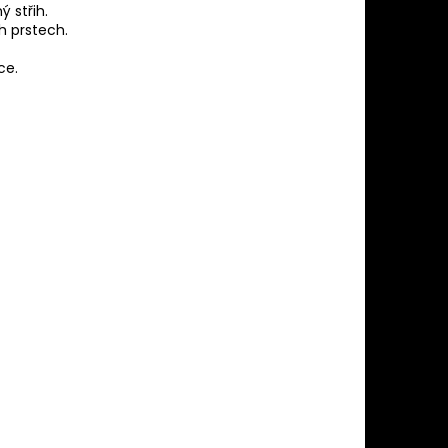
 střih.
h prstech.
 aby co nejlépe přiléhala.
.