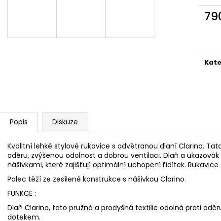
79
Měr
cena
Kate
Popis
Diskuze
Kvalitní lehké stylové rukavice s odvětranou dlaní Clarino. Tat
oděru, zvýšenou odolnost a dobrou ventilaci. Dlaň a ukazovák 
nášivkami, které zajišťují optimální uchopení řídítek. Rukavice
Palec těží ze zesílené konstrukce s nášivkou Clarino.
FUNKCE :
Dlaň Clarino, tato pružná a prodyšná textilie odolná proti od
dotekem.