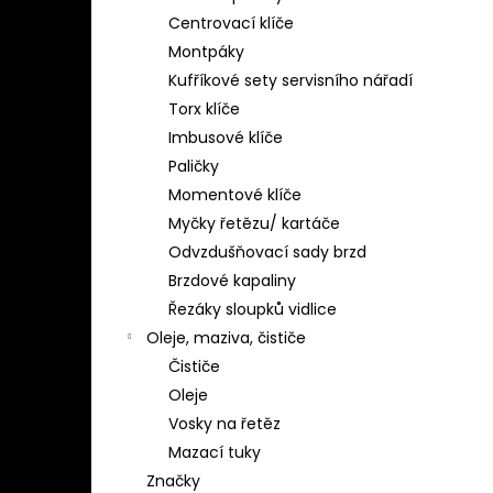
Centrovací klíče
Montpáky
Kufříkové sety servisního nářadí
Torx klíče
Imbusové klíče
Paličky
Momentové klíče
Myčky řetězu/ kartáče
Odvzdušňovací sady brzd
Brzdové kapaliny
Řezáky sloupků vidlice
Oleje, maziva, čističe
Čističe
Oleje
Vosky na řetěz
Mazací tuky
Značky