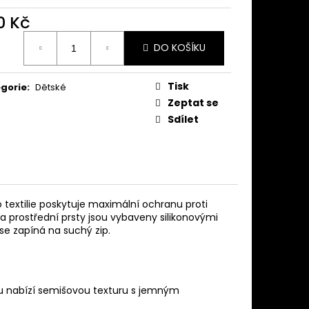
0 Kč
ná
DO KOŠÍKU
:
Tisk
gorie
:
Dětské
Zeptat se
Sdílet
o textilie poskytuje maximální ochranu proti
a prostřední prsty jsou vybaveny silikonovými
 se zapíná na suchý zip.
ěru nabízí semišovou texturu s jemným