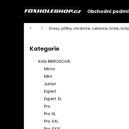
K
Přejít
na
o
Obchodní podmí
obsah
Zpět
Zpět
š
do
do
í
Domů
Dresy, přilby, chrániče, rukavice, brýle, boty
k
obchodu
obchodu
P
o
Kategorie
Přeskočit
s
kategorie
t
Kola BIKROSOVÁ
r
Micro
a
Mini
n
Junior
n
Expert
í
Expert XL
p
Pro
a
Pro XL
n
Pro XXL
e
Pro XXXL