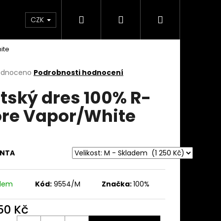
Hledat
Přihlášení
Nákupní
takty
Custom stavba kola na zakázku
Servi
CZK
ite
košík
rné
odnoceno
Podrobnosti hodnocení
cení
tský dres 100% R-
ktu
re Vapor/White
ček.
ANTA
adem
Kód:
9554/M
Značka:
100%
250 Kč
ná