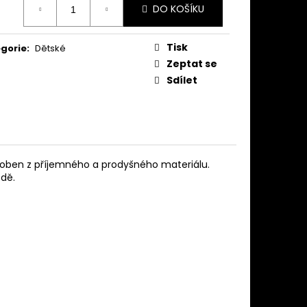
DO KOŠÍKU
:
Tisk
gorie
:
Dětské
Zeptat se
Sdílet
roben z příjemného a prodyšného materiálu.
zdě.