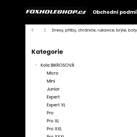
K
Přejít
na
o
Obchodní podmí
obsah
Zpět
Zpět
š
do
do
í
Domů
Dresy, přilby, chrániče, rukavice, brýle, boty
k
obchodu
obchodu
P
o
Kategorie
Přeskočit
s
kategorie
t
Kola BIKROSOVÁ
r
Micro
a
Mini
n
Junior
n
Expert
í
Expert XL
p
Pro
a
Pro XL
n
Pro XXL
e
Pro XXXL