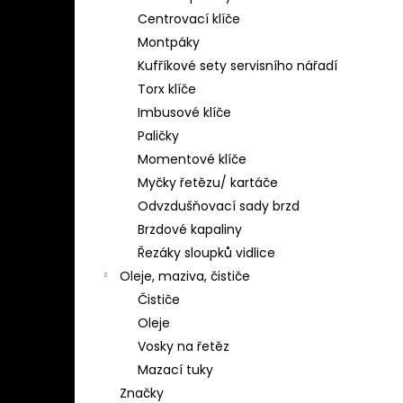
Centrovací klíče
Montpáky
Kufříkové sety servisního nářadí
Torx klíče
Imbusové klíče
Paličky
Momentové klíče
Myčky řetězu/ kartáče
Odvzdušňovací sady brzd
Brzdové kapaliny
Řezáky sloupků vidlice
Oleje, maziva, čističe
Čističe
Oleje
Vosky na řetěz
Mazací tuky
Značky