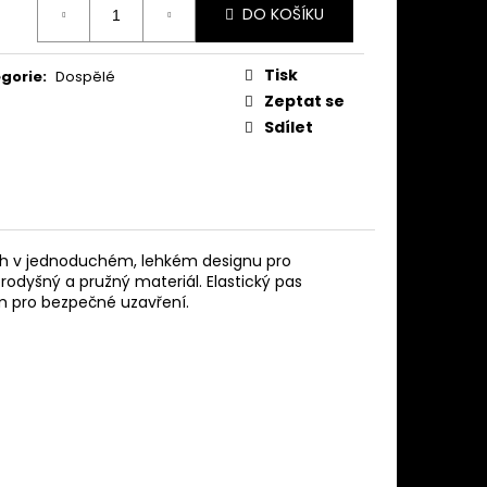
DO KOŠÍKU
:
Tisk
gorie
:
Dospělé
Zeptat se
Sdílet
řih v jednoduchém, lehkém designu pro
rodyšný a pružný materiál. Elastický pas
m pro bezpečné uzavření.