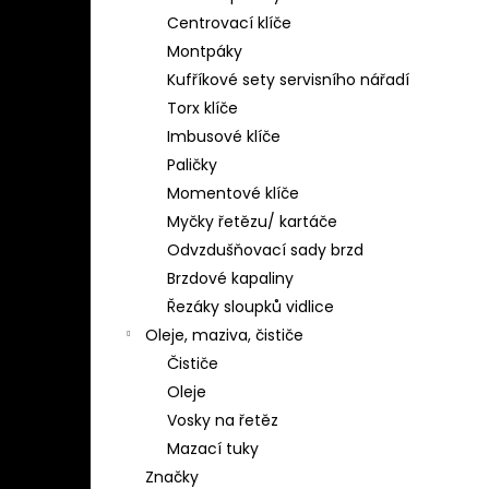
Centrovací klíče
Montpáky
Kufříkové sety servisního nářadí
Torx klíče
Imbusové klíče
Paličky
Momentové klíče
Myčky řetězu/ kartáče
Odvzdušňovací sady brzd
Brzdové kapaliny
Řezáky sloupků vidlice
Oleje, maziva, čističe
Čističe
Oleje
Vosky na řetěz
Mazací tuky
Značky