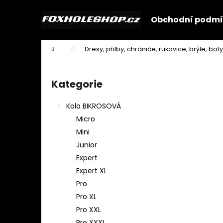
K
Přejít
na
o
Obchodní podmí
obsah
Zpět
Zpět
š
do
do
í
Domů
Dresy, přilby, chrániče, rukavice, brýle, boty
k
obchodu
obchodu
P
o
Kategorie
Přeskočit
s
kategorie
t
Kola BIKROSOVÁ
r
Micro
a
Mini
n
Junior
n
Expert
í
Expert XL
p
Pro
a
Pro XL
n
Pro XXL
e
Pro XXXL