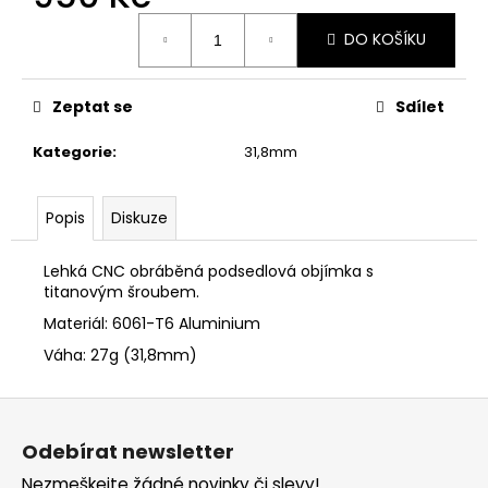
č
Měrná
u
DO KOŠÍKU
cena:
j
e
m
Zeptat se
Sdílet
e
Kategorie
:
31,8mm
Popis
Diskuze
Lehká CNC obráběná podsedlová objímka s
titanovým šroubem.
Materiál: 6061-T6 Aluminium
Váha: 27g (31,8mm)
Z
á
Odebírat newsletter
p
Nezmeškejte žádné novinky či slevy!