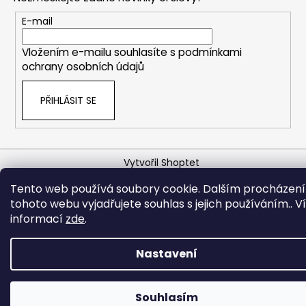
a
t
E-mail
í
Vložením e-mailu souhlasíte s
podmínkami
ochrany osobních údajů
PŘIHLÁSIT SE
Vytvořil Shoptet
Copyright 2026
FOXHOLESHOP.cz
. Všechna práva
Tento web používá soubory cookie. Dalším procházen
vyhrazena.
tohoto webu vyjadřujete souhlas s jejich používáním.. V
informací
zde
.
Nastavení
Souhlasím