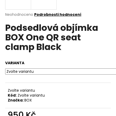
a
j
Průměrné
Neohodnoceno
Podrobnosti hodnocení
í
hodnocení
Podsedlová objímka
produktu
t
je
?
BOX One QR seat
0,0
z
clamp Black
5
hvězdiček.
HLEDAT
VARIANTA
D
o
Zvolte variantu
p
Kód:
Zvolte variantu
o
Značka:
BOX
r
u
950 Kč