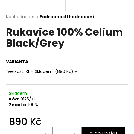
a
j
Průměrné
Neohodnoceno
Podrobnosti hodnocení
í
hodnocení
Rukavice 100% Celium
produktu
t
je
?
Black/Grey
0,0
z
5
hvězdiček.
VARIANTA
HLEDAT
Skladem
D
Kód:
9125/XL
o
Značka:
100%
p
o
890 Kč
r
u
Měrná
DO KOŠÍKU