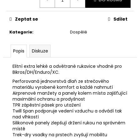
č
cena:
u
j
Zeptat se
Sdílet
e
m
Kategorie
:
Dospělé
e
Popis
Diskuze
Elitní extra lehké a odvětrané rukavice vhodné pro
Bikros/DH/Enduro/XC.
Perforovaná jednovrstvá dlaň ze strečového
materiálu vyrobené komfort a každé nahrnutí
Airprenové manžety a panely kolem místa zajišťující
maximální ochranu a prodyšnost
TPR zápěstní pásek pro utažení
Twill Span podporuje vedení vzduchu a odvádí tak
nad vlhkostí
Silikonové panely zlepšují držení rukou na správném
místě
Trek-dry vsadky na prstech zvyšují mobilitu