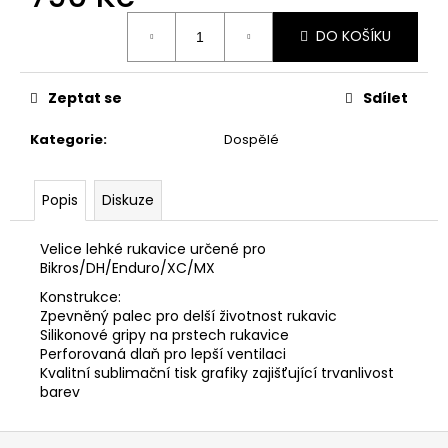
č
Měrná
u
DO KOŠÍKU
cena:
j
e
m
Zeptat se
Sdílet
e
Kategorie
:
Dospělé
Popis
Diskuze
Velice lehké rukavice určené pro
Bikros/DH/Enduro/XC/MX
Konstrukce:
Zpevněný palec pro delší životnost rukavic
Silikonové gripy na prstech rukavice
Perforovaná dlaň pro lepší ventilaci
Kvalitní sublimační tisk grafiky zajišťující trvanlivost
barev
Z