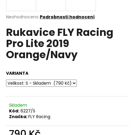
a
j
Průměrné
Neohodnoceno
Podrobnosti hodnocení
í
hodnocení
Rukavice FLY Racing
produktu
t
je
?
Pro Lite 2019
0,0
z
Orange/Navy
5
hvězdiček.
HLEDAT
VARIANTA
D
o
Skladem
p
Kód:
6227/S
o
Značka:
FLY Racing
r
u
790 Kč