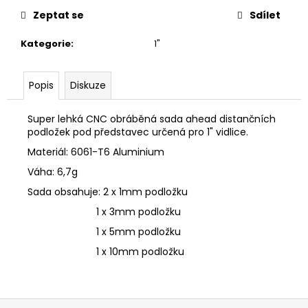
č
u
Zeptat se
Sdílet
j
Kategorie
:
1"
e
m
e
Popis
Diskuze
Super lehká CNC obráběná sada ahead distančních
podložek pod představec určená pro 1" vidlice.
Materiál: 6061-T6 Aluminium
Váha: 6,7g
Sada obsahuje: 2 x 1mm podložku
1 x 3mm podložku
1 x 5mm podložku
1 x 10mm podložku
Z