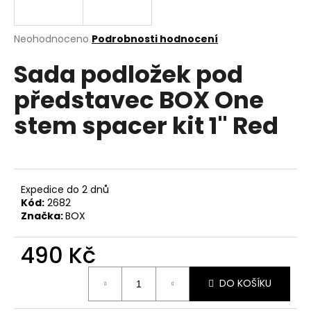
a
j
Průměrné
Neohodnoceno
Podrobnosti hodnocení
í
hodnocení
Sada podložek pod
produktu
t
je
?
představec BOX One
0,0
z
stem spacer kit 1" Red
5
hvězdiček.
HLEDAT
Expedice do 2 dnů
Kód:
2682
Značka:
BOX
D
o
490 Kč
p
o
Měrná
r
DO KOŠÍKU
cena:
u