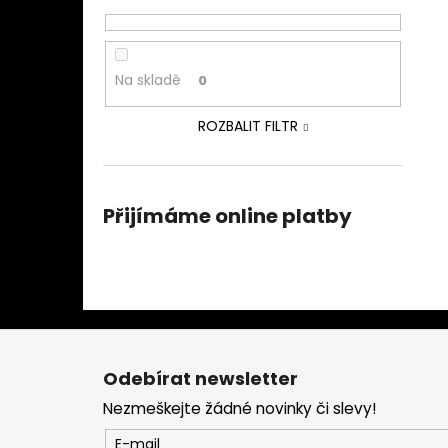
Na skladě
0
ROZBALIT FILTR
Přijímáme online platby
Z
á
Odebírat newsletter
p
Nezmeškejte žádné novinky či slevy!
a
t
E-mail