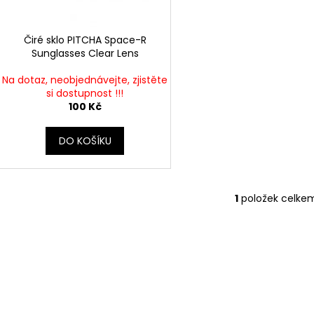
r
u
o
k
d
Čiré sklo PITCHA Space-R
t
Sunglasses Clear Lens
u
ů
k
Na dotaz, neobjednávejte, zjistěte
t
si dostupnost !!!
100 Kč
ů
DO KOŠÍKU
1
položek celke
O
v
l
á
d
a
c
í