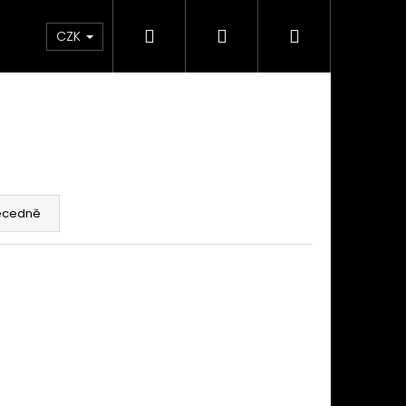
Hledat
Přihlášení
Nákupní
takty
Custom stavba kola na zakázku
Servi
CZK
košík
ecedně