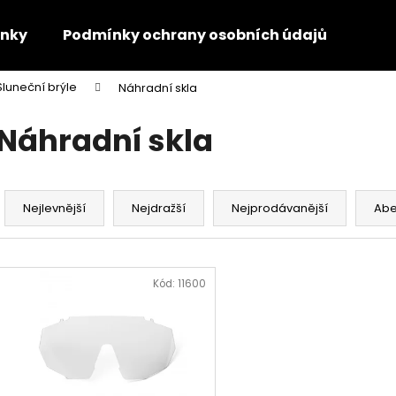
nky
Podmínky ochrany osobních údajů
Kon
Sluneční brýle
Náhradní skla
Co potřebujete najít?
Náhradní skla
HLEDAT
Ř
a
Nejlevnější
Nejdražší
Nejprodávanější
Ab
z
Doporučujeme
e
V
n
ý
Kód:
11600
í
p
p
i
r
s
o
p
d