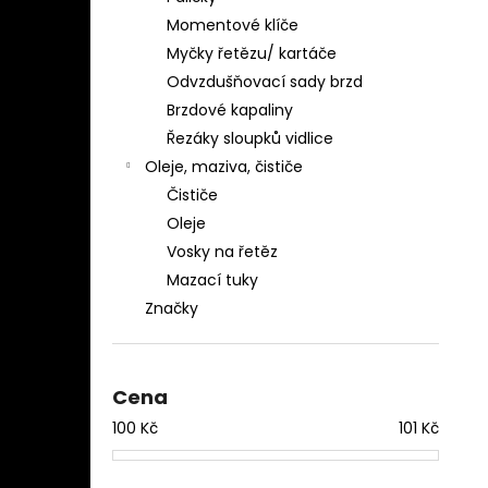
Momentové klíče
Myčky řetězu/ kartáče
Odvzdušňovací sady brzd
Brzdové kapaliny
Řezáky sloupků vidlice
Oleje, maziva, čističe
Čističe
Oleje
Vosky na řetěz
Mazací tuky
Značky
Cena
100
Kč
101
Kč