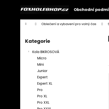
K
Přejít
na
o
Obchodní podmí
obsah
Zpět
Zpět
š
do
do
í
Domů
Oblečení a vybavení pro volný čas
k
obchodu
obchodu
P
o
Kategorie
Přeskočit
s
kategorie
t
Kola BIKROSOVÁ
r
Micro
a
Mini
n
Junior
n
Expert
í
Expert XL
p
Pro
a
Pro XL
n
Pro XXL
e
Pro XXXL