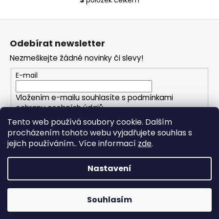
3
položek celkem
O
v
Z
l
á
á
Odebírat newsletter
d
p
a
Nezmeškejte žádné novinky či slevy!
a
c
t
E-mail
í
í
p
Vložením e-mailu souhlasíte s
podmínkami
r
ochrany osobních údajů
v
Tento web používá soubory cookie. Dalším
k
procházením tohoto webu vyjadřujete souhlas s
PŘIHLÁSIT SE
y
jejich používáním.. Více informací
zde
.
v
ý
p
Nastavení
i
Vytvořil Shoptet
s
Copyright 2026
FOXHOLESHOP.cz
. Všechna práva
u
Souhlasím
vyhrazena.