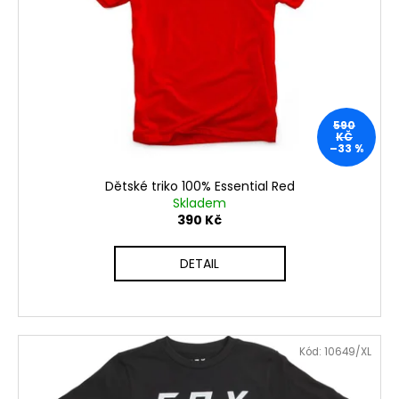
č
u
j
e
m
e
590
KČ
–33 %
Dětské triko 100% Essential Red
Skladem
390 Kč
DETAIL
Kód:
10649/XL